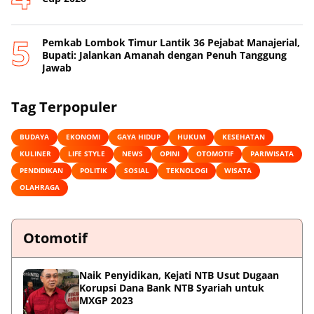
Pemkab Lombok Timur Lantik 36 Pejabat Manajerial,
Bupati: Jalankan Amanah dengan Penuh Tanggung
Jawab
Tag Terpopuler
BUDAYA
EKONOMI
GAYA HIDUP
HUKUM
KESEHATAN
KULINER
LIFE STYLE
NEWS
OPINI
OTOMOTIF
PARIWISATA
PENDIDIKAN
POLITIK
SOSIAL
TEKNOLOGI
WISATA
OLAHRAGA
Otomotif
Naik Penyidikan, Kejati NTB Usut Dugaan
Korupsi Dana Bank NTB Syariah untuk
MXGP 2023