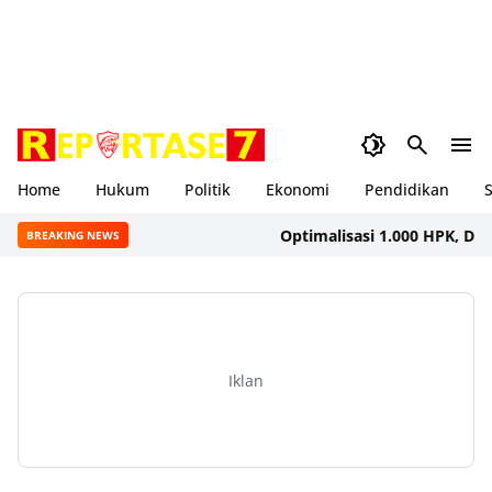
Home
Hukum
Politik
Ekonomi
Pendidikan
S
Optimalisasi 1.000 HPK, Dinkes K
BREAKING NEWS
Iklan