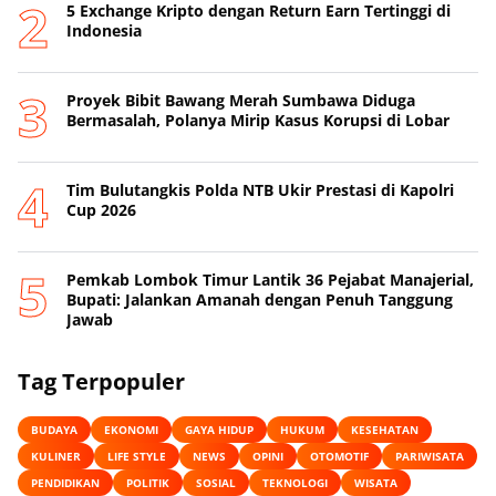
5 Exchange Kripto dengan Return Earn Tertinggi di
Indonesia
Proyek Bibit Bawang Merah Sumbawa Diduga
Bermasalah, Polanya Mirip Kasus Korupsi di Lobar
Tim Bulutangkis Polda NTB Ukir Prestasi di Kapolri
Cup 2026
Pemkab Lombok Timur Lantik 36 Pejabat Manajerial,
Bupati: Jalankan Amanah dengan Penuh Tanggung
Jawab
Tag Terpopuler
BUDAYA
EKONOMI
GAYA HIDUP
HUKUM
KESEHATAN
KULINER
LIFE STYLE
NEWS
OPINI
OTOMOTIF
PARIWISATA
PENDIDIKAN
POLITIK
SOSIAL
TEKNOLOGI
WISATA