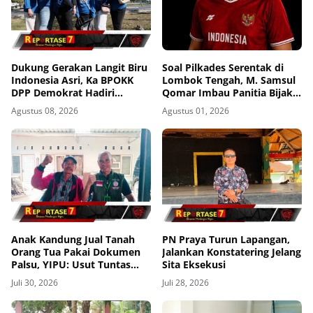
Dukung Gerakan Langit Biru
Soal Pilkades Serentak di
Indonesia Asri, Ka BPOKK
Lombok Tengah, M. Samsul
DPP Demokrat Hadiri
Qomar Imbau Panitia Bijak
Kegiatan di Loteng
dan Calon Kades Hindari
Agustus 08, 2026
Agustus 01, 2026
Money Politics
Anak Kandung Jual Tanah
PN Praya Turun Lapangan,
Orang Tua Pakai Dokumen
Jalankan Konstatering Jelang
Palsu, YIPU: Usut Tuntas
Sita Eksekusi
Persekongkolan Desa hingga
Juli 30, 2026
Juli 28, 2026
BPN