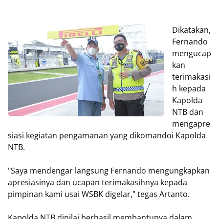
Dikatakan,
Fernando
mengucap
kan
terimakasi
h kepada
Kapolda
NTB dan
mengapre
siasi kegiatan pengamanan yang dikomandoi Kapolda
NTB.
"Saya mendengar langsung Fernando mengungkapkan
apresiasinya dan ucapan terimakasihnya kepada
pimpinan kami usai WSBK digelar," tegas Artanto.
Kapolda NTB dinilai berhasil membantunya dalam