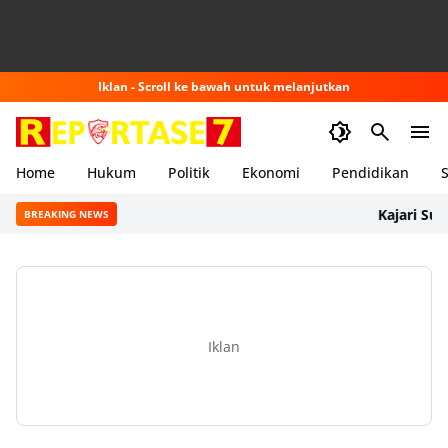
Iklan - Scroll ke bawah untuk melanjutkan
Home
Hukum
Politik
Ekonomi
Pendidikan
S
Kajari Sumbawa
BREAKING NEWS
Iklan