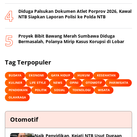
Diduga Palsukan Dokumen Atlet Porprov 2026, Kawal
NTB Siapkan Laporan Polisi ke Polda NTB
Proyek Bibit Bawang Merah Sumbawa Diduga
Bermasalah, Polanya Mirip Kasus Korupsi di Lobar
Tag Terpopuler
BUDAYA
EKONOMI
GAYA HIDUP
HUKUM
KESEHATAN
KULINER
LIFE STYLE
NEWS
OPINI
OTOMOTIF
PARIWISATA
PENDIDIKAN
POLITIK
SOSIAL
TEKNOLOGI
WISATA
OLAHRAGA
Otomotif
Naik Penyidikan, Kejati NTB Usut Dugaan