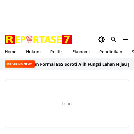
Home
Hukum
Politik
Ekonomi
Pendidikan
S
Satu NTB dan Formal BSS Soroti Alih Fungsi Lahan Hijau Jadi T
BREAKING NEWS
Iklan