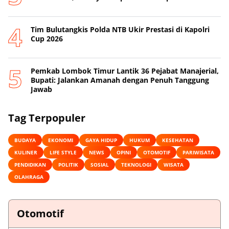
Tim Bulutangkis Polda NTB Ukir Prestasi di Kapolri
Cup 2026
Pemkab Lombok Timur Lantik 36 Pejabat Manajerial,
Bupati: Jalankan Amanah dengan Penuh Tanggung
Jawab
Tag Terpopuler
BUDAYA
EKONOMI
GAYA HIDUP
HUKUM
KESEHATAN
KULINER
LIFE STYLE
NEWS
OPINI
OTOMOTIF
PARIWISATA
PENDIDIKAN
POLITIK
SOSIAL
TEKNOLOGI
WISATA
OLAHRAGA
Otomotif