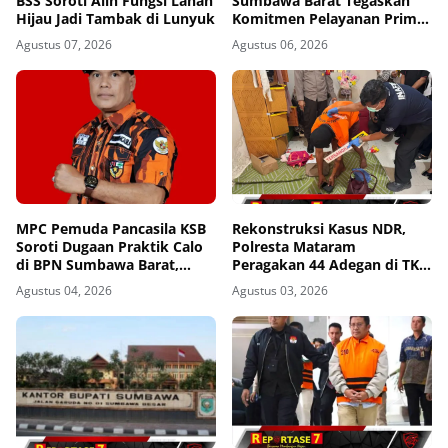
BSS Soroti Alih Fungsi Lahan
Sumbawa Barat Tegaskan
Hijau Jadi Tambak di Lunyuk
Komitmen Pelayanan Prima
dan Buka Pintu Pengaduan
Agustus 07, 2026
Agustus 06, 2026
Masyarakat
MPC Pemuda Pancasila KSB
Rekonstruksi Kasus NDR,
Soroti Dugaan Praktik Calo
Polresta Mataram
di BPN Sumbawa Barat,
Peragakan 44 Adegan di TKP
Desak Evaluasi Total dan
Kos Gomong
Agustus 04, 2026
Agustus 03, 2026
Turun Tangan Aparat
Penegak Hukum