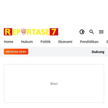
Home
Hukum
Politik
Ekonomi
Pendidikan
S
Dukung Gerakan
BREAKING NEWS
Iklan