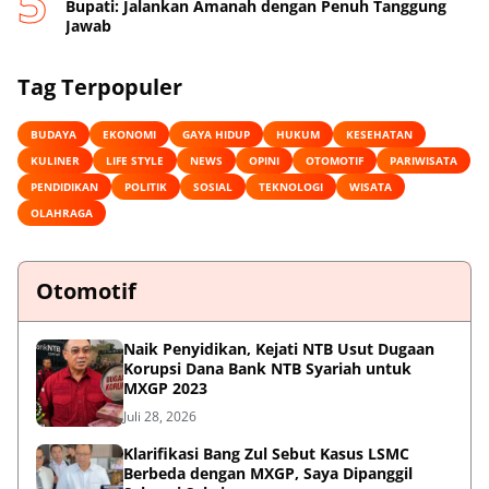
Bupati: Jalankan Amanah dengan Penuh Tanggung
Jawab
Tag Terpopuler
BUDAYA
EKONOMI
GAYA HIDUP
HUKUM
KESEHATAN
KULINER
LIFE STYLE
NEWS
OPINI
OTOMOTIF
PARIWISATA
PENDIDIKAN
POLITIK
SOSIAL
TEKNOLOGI
WISATA
OLAHRAGA
Otomotif
Naik Penyidikan, Kejati NTB Usut Dugaan
Korupsi Dana Bank NTB Syariah untuk
MXGP 2023
Juli 28, 2026
Klarifikasi Bang Zul Sebut Kasus LSMC
Berbeda dengan MXGP, Saya Dipanggil