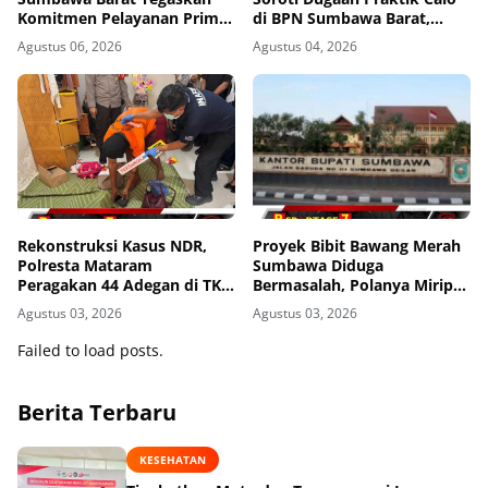
Komitmen Pelayanan Prima
di BPN Sumbawa Barat,
dan Buka Pintu Pengaduan
Desak Evaluasi Total dan
Agustus 06, 2026
Agustus 04, 2026
Masyarakat
Turun Tangan Aparat
Penegak Hukum
Rekonstruksi Kasus NDR,
Proyek Bibit Bawang Merah
Polresta Mataram
Sumbawa Diduga
Peragakan 44 Adegan di TKP
Bermasalah, Polanya Mirip
Kos Gomong
Kasus Korupsi di Lobar
Agustus 03, 2026
Agustus 03, 2026
Failed to load posts.
Berita Terbaru
KESEHATAN