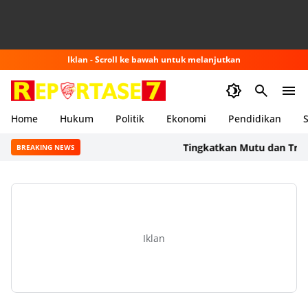
Iklan - Scroll ke bawah untuk melanjutkan
Home
Hukum
Politik
Ekonomi
Pendidikan
S
Tingkatkan Mutu dan Transpar
BREAKING NEWS
Iklan