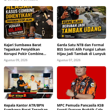
Kajari Sumbawa Barat
Garda Satu NTB dan Formal
Tegaskan Penyidikan
BSS Soroti Alih Fungsi Lahan
Korupsi Pokir Combine
Hijau Jadi Tambak di Lunyuk
Tetap Berjalan, Agung: Tidak
Agustus 09, 2026
Agustus 07, 2026
Ada Alasan Kasus
Dihentikan
Kepala Kantor ATR/BPN
MPC Pemuda Pancasila KSB
Sumbawa Barat Tegaskan
Soroti Dugaan Praktik Calo