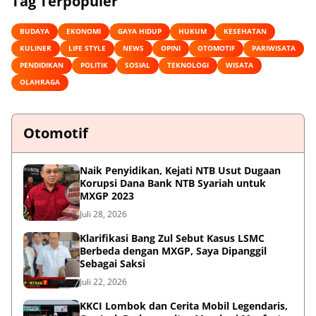
Tag Terpopuler
BUDAYA
EKONOMI
GAYA HIDUP
HUKUM
KESEHATAN
KULINER
LIFE STYLE
NEWS
OPINI
OTOMOTIF
PARIWISATA
PENDIDIKAN
POLITIK
SOSIAL
TEKNOLOGI
WISATA
OLAHRAGA
Otomotif
Naik Penyidikan, Kejati NTB Usut Dugaan
Korupsi Dana Bank NTB Syariah untuk
MXGP 2023
Juli 28, 2026
Klarifikasi Bang Zul Sebut Kasus LSMC
Berbeda dengan MXGP, Saya Dipanggil
Sebagai Saksi
Juli 22, 2026
KKCI Lombok dan Cerita Mobil Legendaris,