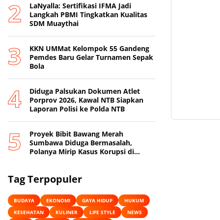
LaNyalla: Sertifikasi IFMA Jadi
Langkah PBMI Tingkatkan Kualitas
SDM Muaythai
KKN UMMat Kelompok 55 Gandeng
Pemdes Baru Gelar Turnamen Sepak
Bola
Diduga Palsukan Dokumen Atlet
Porprov 2026, Kawal NTB Siapkan
Laporan Polisi ke Polda NTB
Proyek Bibit Bawang Merah
Sumbawa Diduga Bermasalah,
Polanya Mirip Kasus Korupsi di
Lobar
Tag Terpopuler
BUDAYA
EKONOMI
GAYA HIDUP
HUKUM
KESEHATAN
KULINER
LIFE STYLE
NEWS