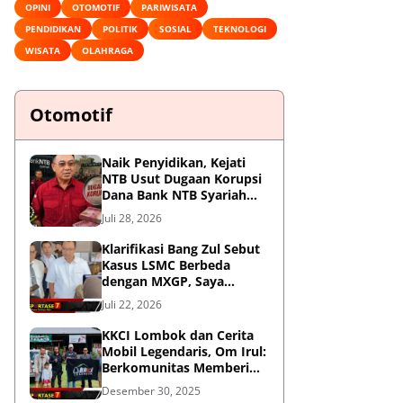
OPINI
OTOMOTIF
PARIWISATA
PENDIDIKAN
POLITIK
SOSIAL
TEKNOLOGI
WISATA
OLAHRAGA
Otomotif
Naik Penyidikan, Kejati
NTB Usut Dugaan Korupsi
Dana Bank NTB Syariah
untuk MXGP 2023
Juli 28, 2026
Klarifikasi Bang Zul Sebut
Kasus LSMC Berbeda
dengan MXGP, Saya
Dipanggil Sebagai Saksi
Juli 22, 2026
KKCI Lombok dan Cerita
Mobil Legendaris, Om Irul:
Berkomunitas Memberi
Manfaat dan Membangun
Desember 30, 2025
Imej Positif