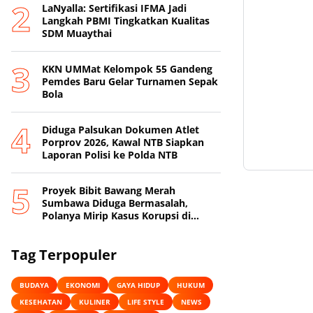
LaNyalla: Sertifikasi IFMA Jadi
Langkah PBMI Tingkatkan Kualitas
SDM Muaythai
KKN UMMat Kelompok 55 Gandeng
Pemdes Baru Gelar Turnamen Sepak
Bola
Diduga Palsukan Dokumen Atlet
Porprov 2026, Kawal NTB Siapkan
Laporan Polisi ke Polda NTB
Proyek Bibit Bawang Merah
Sumbawa Diduga Bermasalah,
Polanya Mirip Kasus Korupsi di
Lobar
Tag Terpopuler
BUDAYA
EKONOMI
GAYA HIDUP
HUKUM
KESEHATAN
KULINER
LIFE STYLE
NEWS