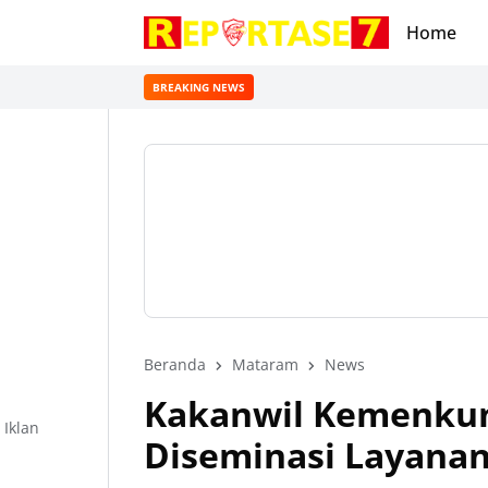
Home
BREAKING NEWS
Beranda
Mataram
News
Kakanwil Kemenku
Iklan
Diseminasi Layana