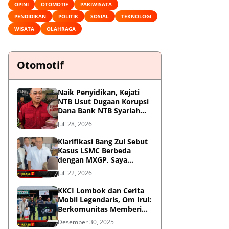
OPINI
OTOMOTIF
PARIWISATA
PENDIDIKAN
POLITIK
SOSIAL
TEKNOLOGI
WISATA
OLAHRAGA
Otomotif
Naik Penyidikan, Kejati
NTB Usut Dugaan Korupsi
Dana Bank NTB Syariah
untuk MXGP 2023
Juli 28, 2026
Klarifikasi Bang Zul Sebut
Kasus LSMC Berbeda
dengan MXGP, Saya
Dipanggil Sebagai Saksi
Juli 22, 2026
KKCI Lombok dan Cerita
Mobil Legendaris, Om Irul:
Berkomunitas Memberi
Manfaat dan Membangun
Desember 30, 2025
Imej Positif