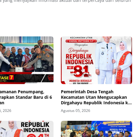
a yang menyajikan informasi aktual dan terpercaya dari seluruh
eamanan Penumpang,
Pemerintah Desa Tengah
rapkan Standar Baru di 6
Kecamatan Utan Mengucapkan
an
Dirgahayu Republik Indonesia ke-
81
5, 2026
Agustus 05, 2026