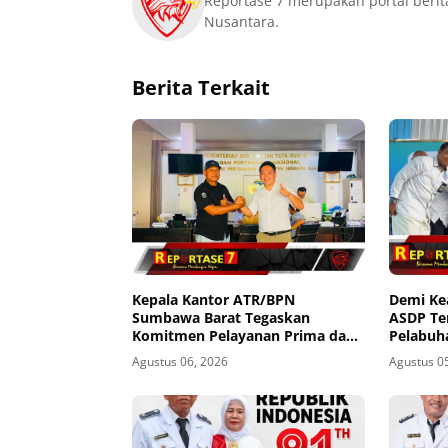
Reportase 7 merupakan portal berit
Nusantara.
Berita Terkait
Kepala Kantor ATR/BPN
Demi K
Sumbawa Barat Tegaskan
ASDP Te
Komitmen Pelayanan Prima dan
Pelabuh
Buka Pintu Pengaduan
Agustus 06, 2026
Agustus 0
Masyarakat