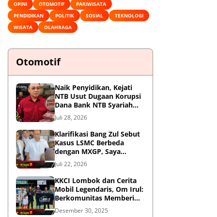
OPINI
OTOMOTIF
PARIWISATA
PENDIDIKAN
POLITIK
SOSIAL
TEKNOLOGI
WISATA
OLAHRAGA
Otomotif
Naik Penyidikan, Kejati
NTB Usut Dugaan Korupsi
Dana Bank NTB Syariah
untuk MXGP 2023
Juli 28, 2026
Klarifikasi Bang Zul Sebut
Kasus LSMC Berbeda
dengan MXGP, Saya
Dipanggil Sebagai Saksi
Juli 22, 2026
KKCI Lombok dan Cerita
Mobil Legendaris, Om Irul:
Berkomunitas Memberi
Manfaat dan Membangun
Desember 30, 2025
Imej Positif