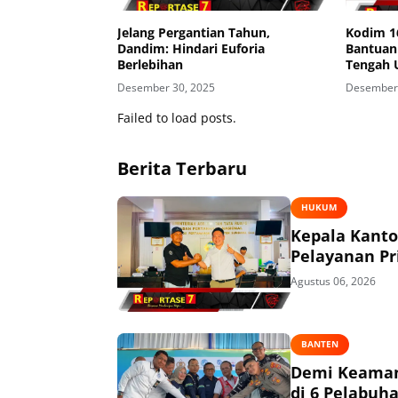
Jelang Pergantian Tahun,
Kodim 1
Dandim: Hindari Euforia
Bantuan
Berlebihan
Tengah 
Alam Su
Desember 30, 2025
Desember 
Failed to load posts.
Berita Terbaru
HUKUM
Kepala Kant
Pelayanan P
Agustus 06, 2026
BANTEN
Demi Keaman
di 6 Pelabuh