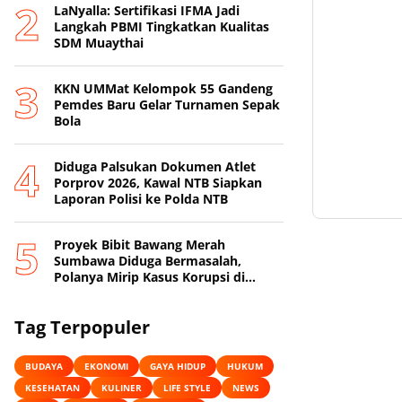
LaNyalla: Sertifikasi IFMA Jadi
Langkah PBMI Tingkatkan Kualitas
SDM Muaythai
KKN UMMat Kelompok 55 Gandeng
Pemdes Baru Gelar Turnamen Sepak
Bola
Diduga Palsukan Dokumen Atlet
Porprov 2026, Kawal NTB Siapkan
Laporan Polisi ke Polda NTB
Proyek Bibit Bawang Merah
Sumbawa Diduga Bermasalah,
Polanya Mirip Kasus Korupsi di
Lobar
Tag Terpopuler
BUDAYA
EKONOMI
GAYA HIDUP
HUKUM
KESEHATAN
KULINER
LIFE STYLE
NEWS