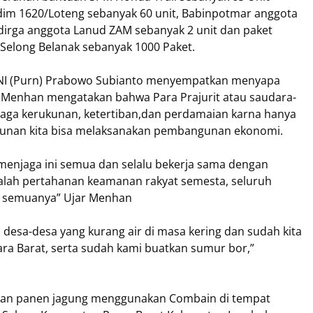
im 1620/Loteng sebanyak 60 unit, Babinpotmar anggota
dirga anggota Lanud ZAM sebanyak 2 unit dan paket
elong Belanak sebanyak 1000 Paket.
 TNI (Purn) Prabowo Subianto menyempatkan menyapa
, Menhan mengatakan bahwa Para Prajurit atau saudara-
jaga kerukunan, ketertiban,dan perdamaian karna hanya
kunan kita bisa melaksanakan pembangunan ekonomi.
menjaga ini semua dan selalu bekerja sama dengan
dalah pertahanan keamanan rakyat semesta, seluruh
an semuanya” Ujar Menhan
desa-desa yang kurang air di masa kering dan sudah kita
ara Barat, serta sudah kami buatkan sumur bor,”
kan panen jagung menggunakan Combain di tempat