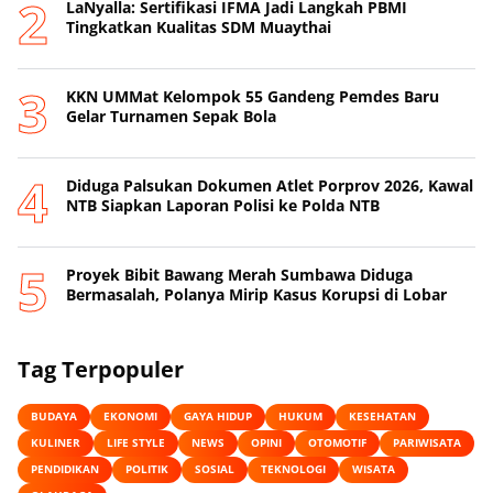
LaNyalla: Sertifikasi IFMA Jadi Langkah PBMI
Tingkatkan Kualitas SDM Muaythai
KKN UMMat Kelompok 55 Gandeng Pemdes Baru
Gelar Turnamen Sepak Bola
Diduga Palsukan Dokumen Atlet Porprov 2026, Kawal
NTB Siapkan Laporan Polisi ke Polda NTB
Proyek Bibit Bawang Merah Sumbawa Diduga
Bermasalah, Polanya Mirip Kasus Korupsi di Lobar
Tag Terpopuler
BUDAYA
EKONOMI
GAYA HIDUP
HUKUM
KESEHATAN
KULINER
LIFE STYLE
NEWS
OPINI
OTOMOTIF
PARIWISATA
PENDIDIKAN
POLITIK
SOSIAL
TEKNOLOGI
WISATA