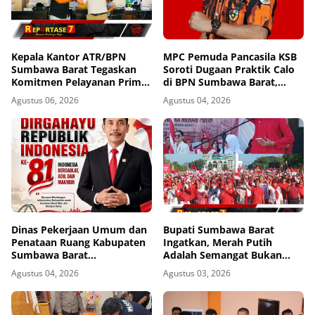
Kepala Kantor ATR/BPN
MPC Pemuda Pancasila KSB
Sumbawa Barat Tegaskan
Soroti Dugaan Praktik Calo
Komitmen Pelayanan Prima
di BPN Sumbawa Barat,
dan Buka Pintu Pengaduan
Desak Evaluasi Total dan
Agustus 06, 2026
Agustus 04, 2026
Masyarakat
Turun Tangan Aparat
Penegak Hukum
Dinas Pekerjaan Umum dan
Bupati Sumbawa Barat
Penataan Ruang Kabupaten
Ingatkan, Merah Putih
Sumbawa Barat
Adalah Semangat Bukan
Mengucapkan Dirgahayu
Sekadar Dekorasi
Agustus 04, 2026
Agustus 03, 2026
Republik Indonesia ke-81