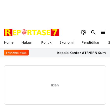
Home
Hukum
Politik
Ekonomi
Pendidikan
S
Kepala Kantor ATR/BPN Sumbawa Bar
BREAKING NEWS
Iklan