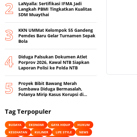
LaNyalla: Sertifikasi IFMA Jadi
Langkah PBMI Tingkatkan Kualitas
SDM Muaythai
KKN UMMat Kelompok 55 Gandeng
Pemdes Baru Gelar Turnamen Sepak
Bola
Diduga Palsukan Dokumen Atlet
Porprov 2026, Kawal NTB Siapkan
Laporan Polisi ke Polda NTB
Proyek Bibit Bawang Merah
Sumbawa Diduga Bermasalah,
Polanya Mirip Kasus Korupsi di
Lobar
Tag Terpopuler
BUDAYA
EKONOMI
GAYA HIDUP
HUKUM
KESEHATAN
KULINER
LIFE STYLE
NEWS