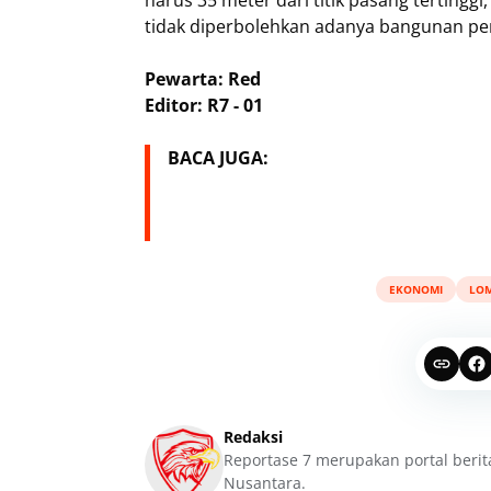
harus 35 meter dari titik pasang tertingg
tidak diperbolehkan adanya bangunan p
Pewarta: Red
Editor: R7 - 01
BACA JUGA:
EKONOMI
LO
Redaksi
Reportase 7 merupakan portal berit
Nusantara.