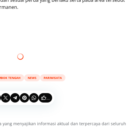
i, dan sesuai perda yang berlaku serta pada area tersebut
ermanen.
MBOK TENGAH
NEWS
PARIWISATA
...
a yang menyajikan informasi aktual dan terpercaya dari seluruh