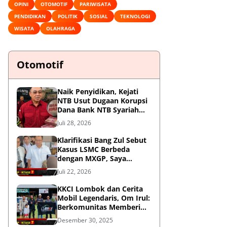
OPINI
OTOMOTIF
PARIWISATA
PENDIDIKAN
POLITIK
SOSIAL
TEKNOLOGI
WISATA
OLAHRAGA
Otomotif
Naik Penyidikan, Kejati
NTB Usut Dugaan Korupsi
Dana Bank NTB Syariah
untuk MXGP 2023
Juli 28, 2026
Klarifikasi Bang Zul Sebut
Kasus LSMC Berbeda
dengan MXGP, Saya
Dipanggil Sebagai Saksi
Juli 22, 2026
KKCI Lombok dan Cerita
Mobil Legendaris, Om Irul:
Berkomunitas Memberi
Manfaat dan Membangun
Desember 30, 2025
Imej Positif