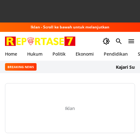
Iklan - Scroll ke bawah untuk melanjutkan
Home
Hukum
Politik
Ekonomi
Pendidikan
S
Kajari Sumbawa 
BREAKING NEWS
Iklan