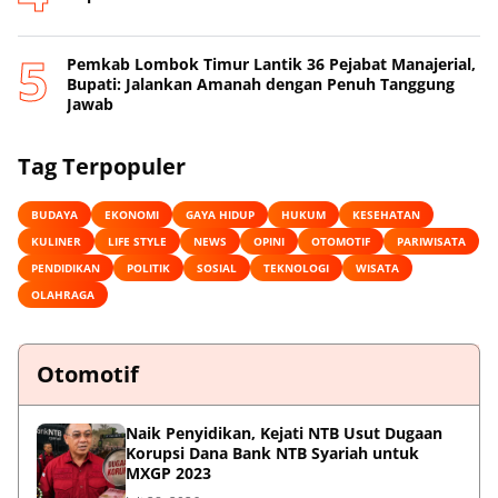
Pemkab Lombok Timur Lantik 36 Pejabat Manajerial,
Bupati: Jalankan Amanah dengan Penuh Tanggung
Jawab
Tag Terpopuler
BUDAYA
EKONOMI
GAYA HIDUP
HUKUM
KESEHATAN
KULINER
LIFE STYLE
NEWS
OPINI
OTOMOTIF
PARIWISATA
PENDIDIKAN
POLITIK
SOSIAL
TEKNOLOGI
WISATA
OLAHRAGA
Otomotif
Naik Penyidikan, Kejati NTB Usut Dugaan
Korupsi Dana Bank NTB Syariah untuk
MXGP 2023