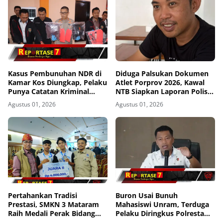
Kasus Pembunuhan NDR di
Diduga Palsukan Dokumen
Kamar Kos Diungkap, Pelaku
Atlet Porprov 2026, Kawal
Punya Catatan Kriminal
NTB Siapkan Laporan Polisi
Kekerasan
ke Polda NTB
Agustus 01, 2026
Agustus 01, 2026
Pertahankan Tradisi
Buron Usai Bunuh
Prestasi, SMKN 3 Mataram
Mahasiswi Unram, Terduga
Raih Medali Perak Bidang
Pelaku Diringkus Polresta
Robotics di LKS Tingkat
Mataram di Gomong