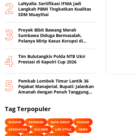
LaNyalla: Sertifikasi IFMA Jadi
Langkah PBMI Tingkatkan Kualitas
SDM Muaythai
Proyek Bibit Bawang Merah
Sumbawa Diduga Bermasalah,
Polanya Mirip Kasus Korupsi di
Lobar
Tim Bulutangkis Polda NTB Ukir
Prestasi di Kapolri Cup 2026
Pemkab Lombok Timur Lantik 36
Pejabat Manajerial, Bupati: Jalankan
Amanah dengan Penuh Tanggung
Jawab
Tag Terpopuler
BUDAYA
EKONOMI
GAYA HIDUP
HUKUM
KESEHATAN
KULINER
LIFE STYLE
NEWS