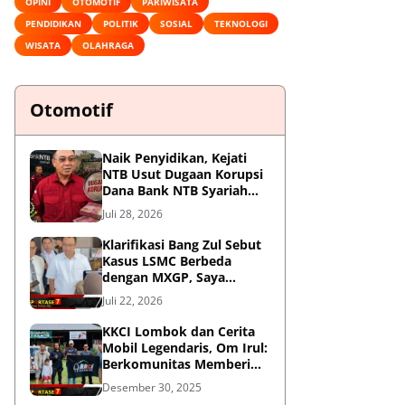
OPINI
OTOMOTIF
PARIWISATA
PENDIDIKAN
POLITIK
SOSIAL
TEKNOLOGI
WISATA
OLAHRAGA
Otomotif
Naik Penyidikan, Kejati
NTB Usut Dugaan Korupsi
Dana Bank NTB Syariah
untuk MXGP 2023
Juli 28, 2026
Klarifikasi Bang Zul Sebut
Kasus LSMC Berbeda
dengan MXGP, Saya
Dipanggil Sebagai Saksi
Juli 22, 2026
KKCI Lombok dan Cerita
Mobil Legendaris, Om Irul:
Berkomunitas Memberi
Manfaat dan Membangun
Desember 30, 2025
Imej Positif