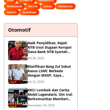
OPINI
OTOMOTIF
PARIWISATA
PENDIDIKAN
POLITIK
SOSIAL
TEKNOLOGI
WISATA
OLAHRAGA
Otomotif
Naik Penyidikan, Kejati
NTB Usut Dugaan Korupsi
Dana Bank NTB Syariah
untuk MXGP 2023
Juli 28, 2026
Klarifikasi Bang Zul Sebut
Kasus LSMC Berbeda
dengan MXGP, Saya
Dipanggil Sebagai Saksi
Juli 22, 2026
KKCI Lombok dan Cerita
Mobil Legendaris, Om Irul:
Berkomunitas Memberi
Manfaat dan Membangun
Desember 30, 2025
Imej Positif