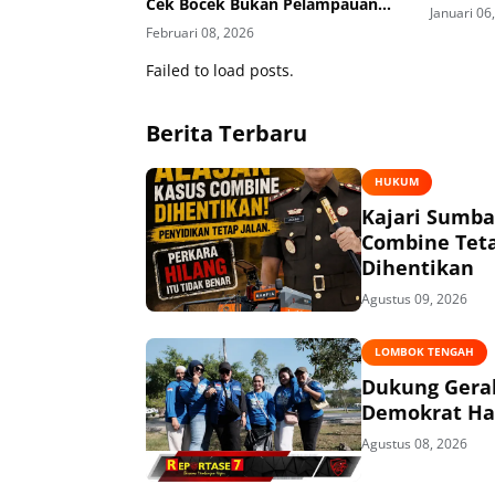
Cek Bocek Bukan Pelampauan
Januari 06
Kewenangan
Februari 08, 2026
Failed to load posts.
Berita Terbaru
HUKUM
Kajari Sumba
Combine Teta
Dihentikan
Agustus 09, 2026
LOMBOK TENGAH
Dukung Gerak
Demokrat Had
Agustus 08, 2026