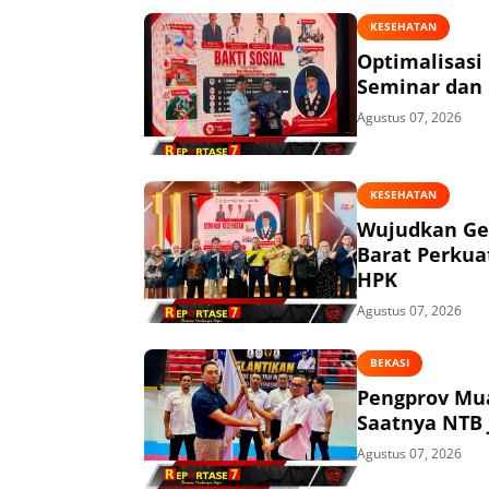
KESEHATAN
Optimalisasi
Seminar dan 
Agustus 07, 2026
KESEHATAN
Wujudkan Ge
Barat Perkua
HPK
Agustus 07, 2026
BEKASI
Pengprov Mua
Saatnya NTB 
Agustus 07, 2026