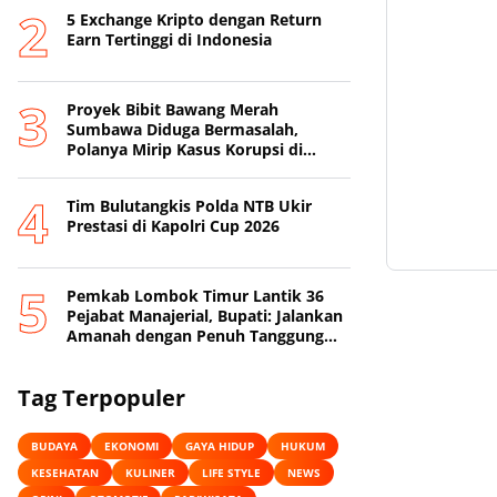
5 Exchange Kripto dengan Return
Earn Tertinggi di Indonesia
Proyek Bibit Bawang Merah
Sumbawa Diduga Bermasalah,
Polanya Mirip Kasus Korupsi di
Lobar
Tim Bulutangkis Polda NTB Ukir
Prestasi di Kapolri Cup 2026
Pemkab Lombok Timur Lantik 36
Pejabat Manajerial, Bupati: Jalankan
Amanah dengan Penuh Tanggung
Jawab
Tag Terpopuler
BUDAYA
EKONOMI
GAYA HIDUP
HUKUM
KESEHATAN
KULINER
LIFE STYLE
NEWS