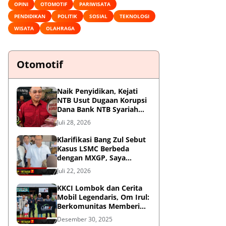
OPINI
OTOMOTIF
PARIWISATA
PENDIDIKAN
POLITIK
SOSIAL
TEKNOLOGI
WISATA
OLAHRAGA
Otomotif
Naik Penyidikan, Kejati
NTB Usut Dugaan Korupsi
Dana Bank NTB Syariah
untuk MXGP 2023
Juli 28, 2026
Klarifikasi Bang Zul Sebut
Kasus LSMC Berbeda
dengan MXGP, Saya
Dipanggil Sebagai Saksi
Juli 22, 2026
KKCI Lombok dan Cerita
Mobil Legendaris, Om Irul:
Berkomunitas Memberi
Manfaat dan Membangun
Desember 30, 2025
Imej Positif