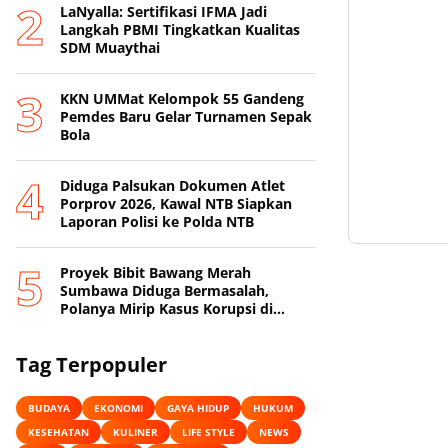
LaNyalla: Sertifikasi IFMA Jadi
Langkah PBMI Tingkatkan Kualitas
SDM Muaythai
KKN UMMat Kelompok 55 Gandeng
Pemdes Baru Gelar Turnamen Sepak
Bola
Diduga Palsukan Dokumen Atlet
Porprov 2026, Kawal NTB Siapkan
Laporan Polisi ke Polda NTB
Proyek Bibit Bawang Merah
Sumbawa Diduga Bermasalah,
Polanya Mirip Kasus Korupsi di
Lobar
Tag Terpopuler
BUDAYA
EKONOMI
GAYA HIDUP
HUKUM
KESEHATAN
KULINER
LIFE STYLE
NEWS