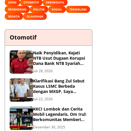
OPINI
OTOMOTIF
PARIWISATA
PENDIDIKAN
POLITIK
SOSIAL
TEKNOLOGI
WISATA
OLAHRAGA
Otomotif
Naik Penyidikan, Kejati
NTB Usut Dugaan Korupsi
Dana Bank NTB Syariah
untuk MXGP 2023
Juli 28, 2026
Klarifikasi Bang Zul Sebut
Kasus LSMC Berbeda
dengan MXGP, Saya
Dipanggil Sebagai Saksi
Juli 22, 2026
KKCI Lombok dan Cerita
Mobil Legendaris, Om Irul:
Berkomunitas Memberi
Manfaat dan Membangun
Desember 30, 2025
Imej Positif