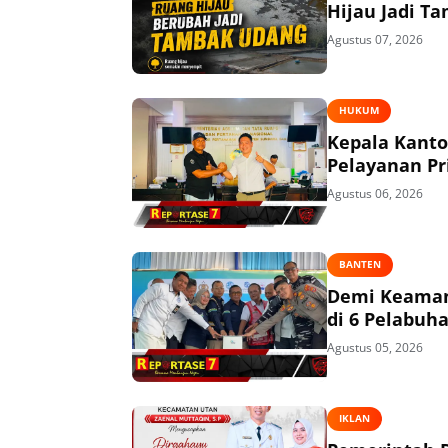
Hijau Jadi T
Agustus 07, 2026
HUKUM
Kepala Kant
Pelayanan P
Agustus 06, 2026
BANTEN
Demi Keaman
di 6 Pelabuh
Agustus 05, 2026
IKLAN