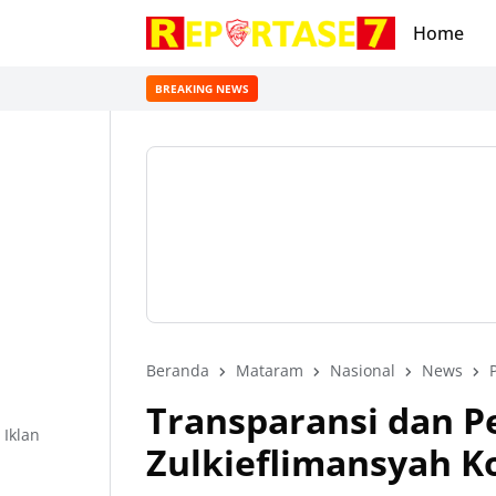
Home
BREAKING NEWS
Beranda
Mataram
Nasional
News
P
Transparansi dan P
Iklan
Zulkieflimansyah 