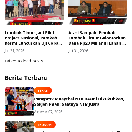
Lombok Timur Jadi Pilot
Atasi Sampah, Pemkab
Project Nasional, Pemkab
Lombok Timur Gelontorkan
Resmi Luncurkan Uji Coba
Dana Rp20 Miliar di Lahan 3
Transfomasi Digitalisasi
Hektar
Juli 31, 2026
Juli 31, 2026
Bansos Lewat Portal
Perlinsos
Failed to load posts.
Berita Terbaru
BEKASI
Pengprov Muaythai NTB Resmi Dikukuhkan,
Sekjen PBMI: Saatnya NTB Juara
Agustus 07, 2026
EKONOMI