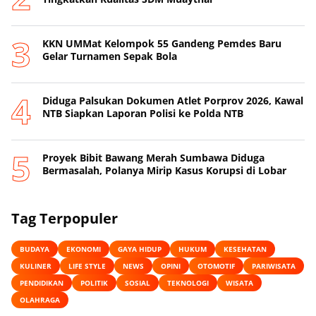
KKN UMMat Kelompok 55 Gandeng Pemdes Baru
Gelar Turnamen Sepak Bola
Diduga Palsukan Dokumen Atlet Porprov 2026, Kawal
NTB Siapkan Laporan Polisi ke Polda NTB
Proyek Bibit Bawang Merah Sumbawa Diduga
Bermasalah, Polanya Mirip Kasus Korupsi di Lobar
Tag Terpopuler
BUDAYA
EKONOMI
GAYA HIDUP
HUKUM
KESEHATAN
KULINER
LIFE STYLE
NEWS
OPINI
OTOMOTIF
PARIWISATA
PENDIDIKAN
POLITIK
SOSIAL
TEKNOLOGI
WISATA
OLAHRAGA