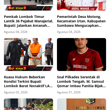
Pemkab Lombok Timur
Pemerintah Desa Motong,
Lantik 36 Pejabat Manajerial,
Kecamatan Utan, Kabupaten
Bupati: Jalankan Amanah
Sumbawa Mengucapkan
dengan Penuh Tanggung
Dirgahayu Republik
Agustus 04, 2026
Agustus 04, 2026
Jawab
Indonesia ke-81
Kuasa Hukum Beberkan
Soal Pilkades Serentak di
Kondisi Terkini Bupati
Lombok Tengah, M. Samsul
Lombok Barat Nonaktif LAZ
Qomar Imbau Panitia Bijak
di Rutan KPK, Pasrah dan
dan Calon Kades Hindari
Agustus 02, 2026
Agustus 01, 2026
Kooperatif
Money Politics