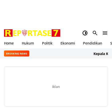
Home
Hukum
Politik
Ekonomi
Pendidikan
S
Kepala Kantor 
BREAKING NEWS
Iklan