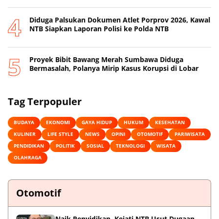
Diduga Palsukan Dokumen Atlet Porprov 2026, Kawal
NTB Siapkan Laporan Polisi ke Polda NTB
Proyek Bibit Bawang Merah Sumbawa Diduga
Bermasalah, Polanya Mirip Kasus Korupsi di Lobar
Tag Terpopuler
BUDAYA
EKONOMI
GAYA HIDUP
HUKUM
KESEHATAN
KULINER
LIFE STYLE
NEWS
OPINI
OTOMOTIF
PARIWISATA
PENDIDIKAN
POLITIK
SOSIAL
TEKNOLOGI
WISATA
OLAHRAGA
Otomotif
Naik Penyidikan, Kejati NTB Usut Dugaan