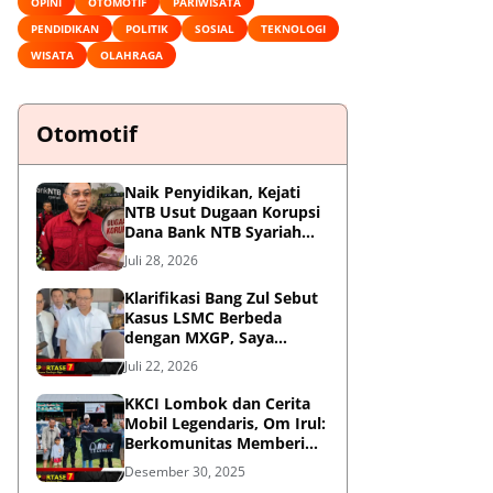
OPINI
OTOMOTIF
PARIWISATA
PENDIDIKAN
POLITIK
SOSIAL
TEKNOLOGI
WISATA
OLAHRAGA
Otomotif
Naik Penyidikan, Kejati
NTB Usut Dugaan Korupsi
Dana Bank NTB Syariah
untuk MXGP 2023
Juli 28, 2026
Klarifikasi Bang Zul Sebut
Kasus LSMC Berbeda
dengan MXGP, Saya
Dipanggil Sebagai Saksi
Juli 22, 2026
KKCI Lombok dan Cerita
Mobil Legendaris, Om Irul:
Berkomunitas Memberi
Manfaat dan Membangun
Desember 30, 2025
Imej Positif