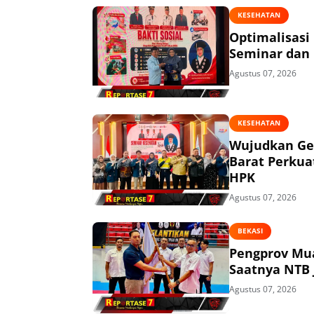
KESEHATAN
Optimalisasi
Seminar dan 
Agustus 07, 2026
KESEHATAN
Wujudkan Ge
Barat Perkua
HPK
Agustus 07, 2026
BEKASI
Pengprov Mua
Saatnya NTB 
Agustus 07, 2026