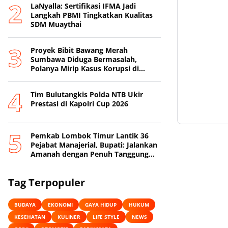
LaNyalla: Sertifikasi IFMA Jadi
Langkah PBMI Tingkatkan Kualitas
SDM Muaythai
Proyek Bibit Bawang Merah
Sumbawa Diduga Bermasalah,
Polanya Mirip Kasus Korupsi di
Lobar
Tim Bulutangkis Polda NTB Ukir
Prestasi di Kapolri Cup 2026
Pemkab Lombok Timur Lantik 36
Pejabat Manajerial, Bupati: Jalankan
Amanah dengan Penuh Tanggung
Jawab
Tag Terpopuler
BUDAYA
EKONOMI
GAYA HIDUP
HUKUM
KESEHATAN
KULINER
LIFE STYLE
NEWS