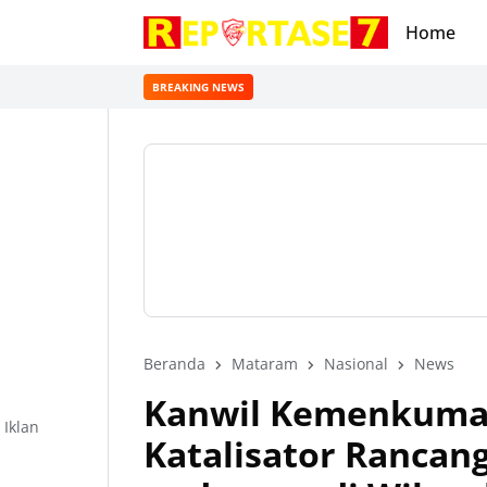
Home
BREAKING NEWS
Beranda
Mataram
Nasional
News
Kanwil Kemenkumah
Iklan
Katalisator Rancan