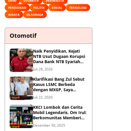
OPINI
OTOMOTIF
PARIWISATA
PENDIDIKAN
POLITIK
SOSIAL
TEKNOLOGI
WISATA
OLAHRAGA
Otomotif
Naik Penyidikan, Kejati
NTB Usut Dugaan Korupsi
Dana Bank NTB Syariah
untuk MXGP 2023
Juli 28, 2026
Klarifikasi Bang Zul Sebut
Kasus LSMC Berbeda
dengan MXGP, Saya
Dipanggil Sebagai Saksi
Juli 22, 2026
KKCI Lombok dan Cerita
Mobil Legendaris, Om Irul:
Berkomunitas Memberi
Manfaat dan Membangun
Desember 30, 2025
Imej Positif