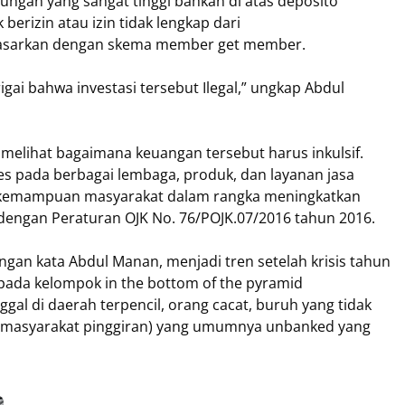
tungan yang sangat tinggi bahkan di atas deposito
 berizin atau izin tidak lengkap dari
masarkan dengan skema member get member.
curigai bahwa investasi tersebut Ilegal,” ungkap Abdul
ga melihat bagaimana keuangan tersebut harus inkulsif.
es pada berbagai lembaga, produk, dan layanan jasa
 kemampuan masyarakat dalam rangka meningkatkan
 dengan Peraturan OJK No. 76/POJK.07/2016 tahun 2016.
euangan kata Abdul Manan, menjadi tren setelah krisis tahun
epada kelompok in the bottom of the pyramid
ggal di daerah terpencil, orang cacat, buruh yang tidak
n masyarakat pinggiran) yang umumnya unbanked yang