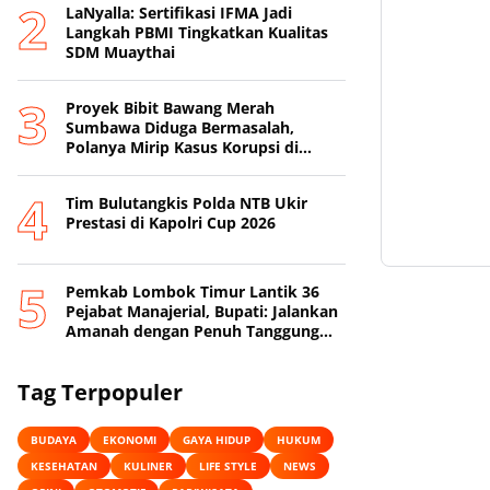
LaNyalla: Sertifikasi IFMA Jadi
Langkah PBMI Tingkatkan Kualitas
SDM Muaythai
Proyek Bibit Bawang Merah
Sumbawa Diduga Bermasalah,
Polanya Mirip Kasus Korupsi di
Lobar
Tim Bulutangkis Polda NTB Ukir
Prestasi di Kapolri Cup 2026
Pemkab Lombok Timur Lantik 36
Pejabat Manajerial, Bupati: Jalankan
Amanah dengan Penuh Tanggung
Jawab
Tag Terpopuler
BUDAYA
EKONOMI
GAYA HIDUP
HUKUM
KESEHATAN
KULINER
LIFE STYLE
NEWS