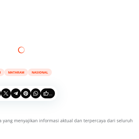
M
MATARAM
NASIONAL
...
a yang menyajikan informasi aktual dan terpercaya dari seluruh