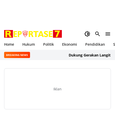
Home
Hukum
Politik
Ekonomi
Pendidikan
S
Dukung Gerakan Langit Biru Ind
BREAKING NEWS
Iklan