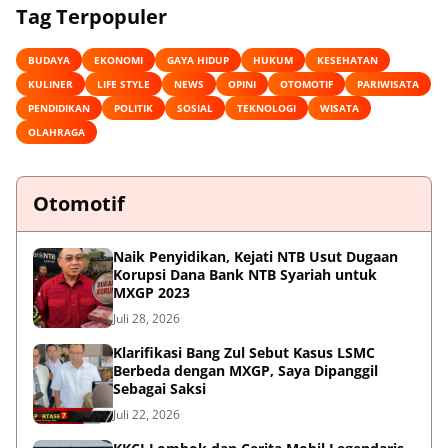
Tag Terpopuler
BUDAYA
EKONOMI
GAYA HIDUP
HUKUM
KESEHATAN
KULINER
LIFE STYLE
NEWS
OPINI
OTOMOTIF
PARIWISATA
PENDIDIKAN
POLITIK
SOSIAL
TEKNOLOGI
WISATA
OLAHRAGA
Otomotif
Naik Penyidikan, Kejati NTB Usut Dugaan
Korupsi Dana Bank NTB Syariah untuk
MXGP 2023
Juli 28, 2026
Klarifikasi Bang Zul Sebut Kasus LSMC
Berbeda dengan MXGP, Saya Dipanggil
Sebagai Saksi
Juli 22, 2026