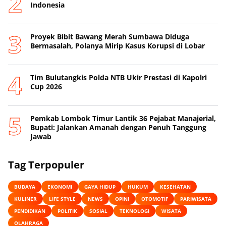
Indonesia
Proyek Bibit Bawang Merah Sumbawa Diduga
Bermasalah, Polanya Mirip Kasus Korupsi di Lobar
Tim Bulutangkis Polda NTB Ukir Prestasi di Kapolri
Cup 2026
Pemkab Lombok Timur Lantik 36 Pejabat Manajerial,
Bupati: Jalankan Amanah dengan Penuh Tanggung
Jawab
Tag Terpopuler
BUDAYA
EKONOMI
GAYA HIDUP
HUKUM
KESEHATAN
KULINER
LIFE STYLE
NEWS
OPINI
OTOMOTIF
PARIWISATA
PENDIDIKAN
POLITIK
SOSIAL
TEKNOLOGI
WISATA
OLAHRAGA