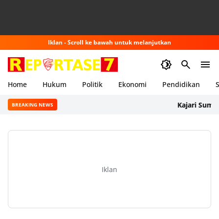
Iklan - Scroll ke bawah untuk melanjutkan
Home
Hukum
Politik
Ekonomi
Pendidikan
S
Kajari Sumbawa Ba
BREAKING NEWS
Iklan