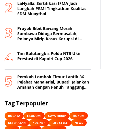
LaNyalla: Sertifikasi IFMA Jadi
Langkah PBMI Tingkatkan Kualitas
SDM Muaythai
Proyek Bibit Bawang Merah
Sumbawa Diduga Bermasalah,
Polanya Mirip Kasus Korupsi di
Lobar
Tim Bulutangkis Polda NTB Ukir
Prestasi di Kapolri Cup 2026
Pemkab Lombok Timur Lantik 36
Pejabat Manajerial, Bupati: Jalankan
Amanah dengan Penuh Tanggung
Jawab
Tag Terpopuler
BUDAYA
EKONOMI
GAYA HIDUP
HUKUM
KESEHATAN
KULINER
LIFE STYLE
NEWS