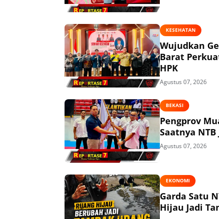
KESEHATAN
Wujudkan Ge
Barat Perkua
HPK
Agustus 07, 2026
BEKASI
Pengprov Mua
Saatnya NTB 
Agustus 07, 2026
EKONOMI
Garda Satu N
Hijau Jadi T