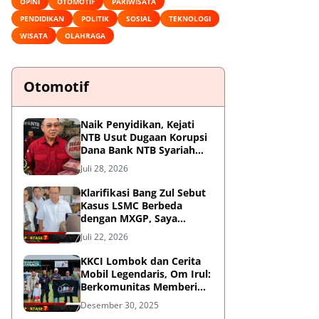
OPINI
OTOMOTIF
PARIWISATA
PENDIDIKAN
POLITIK
SOSIAL
TEKNOLOGI
WISATA
OLAHRAGA
Otomotif
Naik Penyidikan, Kejati
NTB Usut Dugaan Korupsi
Dana Bank NTB Syariah
untuk MXGP 2023
Juli 28, 2026
Klarifikasi Bang Zul Sebut
Kasus LSMC Berbeda
dengan MXGP, Saya
Dipanggil Sebagai Saksi
Juli 22, 2026
KKCI Lombok dan Cerita
Mobil Legendaris, Om Irul:
Berkomunitas Memberi
Manfaat dan Membangun
Desember 30, 2025
Imej Positif