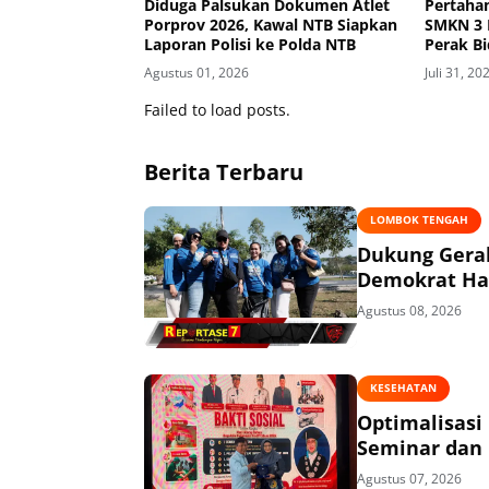
Diduga Palsukan Dokumen Atlet
Pertahan
Porprov 2026, Kawal NTB Siapkan
SMKN 3 
Laporan Polisi ke Polda NTB
Perak Bi
Tingkat 
Agustus 01, 2026
Juli 31, 20
Failed to load posts.
Berita Terbaru
LOMBOK TENGAH
Dukung Gerak
Demokrat Had
Agustus 08, 2026
KESEHATAN
Optimalisasi
Seminar dan 
Agustus 07, 2026