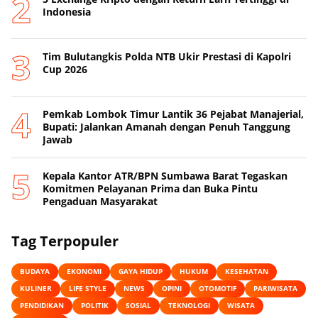
Indonesia
Tim Bulutangkis Polda NTB Ukir Prestasi di Kapolri
Cup 2026
Pemkab Lombok Timur Lantik 36 Pejabat Manajerial,
Bupati: Jalankan Amanah dengan Penuh Tanggung
Jawab
Kepala Kantor ATR/BPN Sumbawa Barat Tegaskan
Komitmen Pelayanan Prima dan Buka Pintu
Pengaduan Masyarakat
Tag Terpopuler
BUDAYA
EKONOMI
GAYA HIDUP
HUKUM
KESEHATAN
KULINER
LIFE STYLE
NEWS
OPINI
OTOMOTIF
PARIWISATA
PENDIDIKAN
POLITIK
SOSIAL
TEKNOLOGI
WISATA