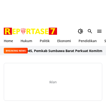
Home
Hukum
Politik
Ekonomi
Pendidikan
S
esia Emas 2045, Pemkab Sumbawa Barat Perkuat Komitmen Lewa
BREAKING NEWS
Iklan