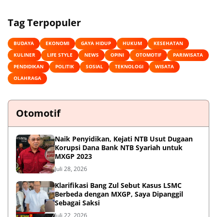
Tag Terpopuler
BUDAYA
EKONOMI
GAYA HIDUP
HUKUM
KESEHATAN
KULINER
LIFE STYLE
NEWS
OPINI
OTOMOTIF
PARIWISATA
PENDIDIKAN
POLITIK
SOSIAL
TEKNOLOGI
WISATA
OLAHRAGA
Otomotif
Naik Penyidikan, Kejati NTB Usut Dugaan
Korupsi Dana Bank NTB Syariah untuk
MXGP 2023
Juli 28, 2026
Klarifikasi Bang Zul Sebut Kasus LSMC
Berbeda dengan MXGP, Saya Dipanggil
Sebagai Saksi
Juli 22, 2026