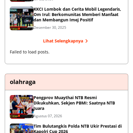
KKCI Lombok dan Cerita Mobil Legendaris,
Om Irul: Berkomunitas Memberi Manfaat
dan Membangun Imej Positif
Desember 30, 2025
Lihat Selengkapnya
Failed to load posts.
olahraga
Pengprov Muaythai NTB Resmi
Dikukuhkan, Sekjen PBMI: Saatnya NTB
Juara
Agustus 07, 2026
Tim Bulutangkis Polda NTB Ukir Prestasi di
Kapolri Cup 2026