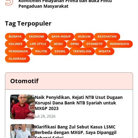
Komitmen Pelayanan Prima dan Buka Pintu
Pengaduan Masyarakat
Tag Terpopuler
BUDAYA
EKONOMI
GAYA HIDUP
HUKUM
KESEHATAN
KULINER
LIFE STYLE
NEWS
OPINI
OTOMOTIF
PARIWISATA
PENDIDIKAN
POLITIK
SOSIAL
TEKNOLOGI
WISATA
OLAHRAGA
Otomotif
Naik Penyidikan, Kejati NTB Usut Dugaan
Korupsi Dana Bank NTB Syariah untuk
MXGP 2023
Juli 28, 2026
Klarifikasi Bang Zul Sebut Kasus LSMC
Berbeda dengan MXGP, Saya Dipanggil
Sebagai Saksi