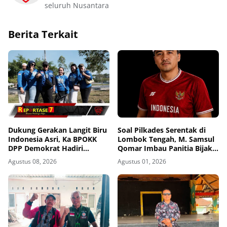
seluruh Nusantara
Berita Terkait
Dukung Gerakan Langit Biru
Soal Pilkades Serentak di
Indonesia Asri, Ka BPOKK
Lombok Tengah, M. Samsul
DPP Demokrat Hadiri
Qomar Imbau Panitia Bijak
Kegiatan di Loteng
dan Calon Kades Hindari
Agustus 08, 2026
Agustus 01, 2026
Money Politics