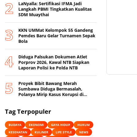
LaNyalla: Sertifikasi IFMA Jadi
Langkah PBMI Tingkatkan Kualitas
SDM Muaythai
KKN UMMat Kelompok 55 Gandeng
Pemdes Baru Gelar Turnamen Sepak
Bola
Diduga Palsukan Dokumen Atlet
Porprov 2026, Kawal NTB Siapkan
Laporan Polisi ke Polda NTB
Proyek Bibit Bawang Merah
Sumbawa Diduga Bermasalah,
Polanya Mirip Kasus Korupsi di
Lobar
Tag Terpopuler
BUDAYA
EKONOMI
GAYA HIDUP
HUKUM
KESEHATAN
KULINER
LIFE STYLE
NEWS