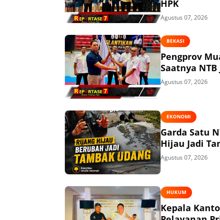
HPK
Agustus 07, 2026
BEKASI
Pengprov Mua
Saatnya NTB 
Agustus 07, 2026
EKONOMI
Garda Satu N
Hijau Jadi T
Agustus 07, 2026
HUKUM
Kepala Kant
Pelayanan P