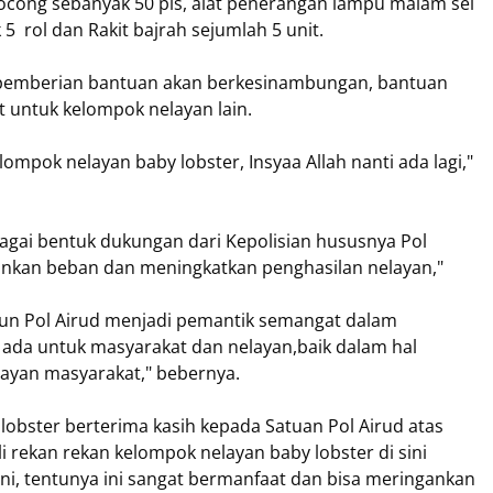
ocong sebanyak 50 pis, alat penerangan lampu malam sel
k 5 rol dan Rakit bajrah sejumlah 5 unit.
 pemberian bantuan akan berkesinambungan, bantuan
 untuk kelompok nelayan lain.
ompok nelayan baby lobster, Insyaa Allah nanti ada lagi,"
gai bentuk dukungan dari Kepolisian hususnya Pol
ankan beban dan meningkatkan penghasilan nelayan,"
hun Pol Airud menjadi pemantik semangat dalam
 ada untuk masyarakat dan nelayan,baik dalam hal
yan masyarakat," bebernya.
obster berterima kasih kepada Satuan Pol Airud atas
 rekan rekan kelompok nelayan baby lobster di sini
ni, tentunya ini sangat bermanfaat dan bisa meringankan