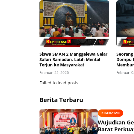
Siswa SMAN 2 Manggelewa Gelar
Seorang
Safari Ramadan, Latih Mental
Dompu 
Terjun ke Masyarakat
Membun
Sembuny
Februari 25, 2026
Februari 0
dalam L
Failed to load posts.
Berita Terbaru
KESEHATAN
Wujudkan Ge
Barat Perkua