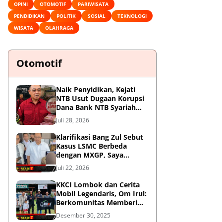
OPINI
OTOMOTIF
PARIWISATA
PENDIDIKAN
POLITIK
SOSIAL
TEKNOLOGI
WISATA
OLAHRAGA
Otomotif
Naik Penyidikan, Kejati
NTB Usut Dugaan Korupsi
Dana Bank NTB Syariah
untuk MXGP 2023
Juli 28, 2026
Klarifikasi Bang Zul Sebut
Kasus LSMC Berbeda
dengan MXGP, Saya
Dipanggil Sebagai Saksi
Juli 22, 2026
KKCI Lombok dan Cerita
Mobil Legendaris, Om Irul:
Berkomunitas Memberi
Manfaat dan Membangun
Desember 30, 2025
Imej Positif